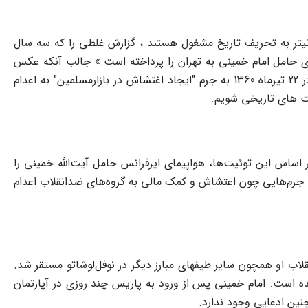
ئیتر به تحریف تاریخ مشغول هستند ، گزارش غلطی را که سه سال
مای حامل امام خمینی به تهران را پرداخته است.» جالب آنکه عکس
منتشر شده نیز در این مجموعه تاریخ سازی ها مربوط به کریم دستمالچی از مداحان اهل مشهد است و ربطی به کریم دستمالچی که در 22 تیرماه 1360 به جرم "ایجاد اغتشاش در بازارمسلمین" به اعدام
ت های تاریخی شویم.
مالچی» نوشتند، فردی که بر اساس این توئیت‌ها، هواپیمای ایرفرانس حامل آیت‌الله خمینی را
بیمه کرد و قبلاً هم خانه آیت‌الله خمینی را در پاریس خریده بود. کریم دستمالچی که از اعضای جبهه ملی بود، در ۲۲ تیرماه ۱۳۶۰ به جرم‌هایی چون اغتشاش و کمک مالی به گروه‌های ضدانقلاب اعدام
قلاب او همچون سایر طیفهای مبارز دیگر در نوفل‌لوشاتو مستقر شد.
ده است. امام خمینی پس از ورود به پاریس چند روزی در آپارتمان
چنین ادعایی وجود ندارد.