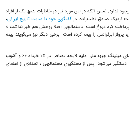
جود ندارد. ضمن آنکه در این مورد نیز در خاطرات هیچ یک از افراد
وست نزدیک صادق قطب‌زاده، در
گفتگوی خود با سایت تاریخ ایرانی
،
ما را پرداخت کرد دروغ است. دستمالچی اصلا روحش هم خبر نداشت.»
پرواز ایرفرانس را بیمه کرده است. برخی دیگر نیز می‌گویند بیمه
3- دستمالچی و تعدادی دیگر از بازاریان تهران، پس از انقلاب همچنان عضو جبهه ملی هستند. فعالیت ضد انقلابی او در ماجرای درگیریهای میتینگ جبهه ملی علیه لایحه قصاص در 25 خرداد 60 و آشوب
افقین و جبهه ملی دستگیر می‌شود. پس از دستگیری دستمالچی ، تعدادی از اعضای