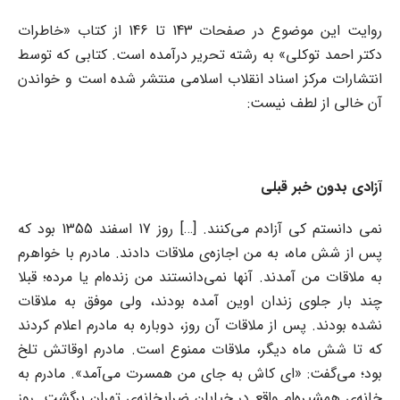
روایت این موضوع در صفحات 143 تا 146 از کتاب «خاطرات
دکتر احمد توکلی» به رشته تحریر درآمده است. کتابی که توسط
انتشارات مرکز اسناد انقلاب اسلامی منتشر شده است و خواندن
آن خالی از لطف نیست:
آزادی بدون خبر قبلی
نمی دانستم کی آزادم می‌کنند. [
…
] روز 17 اسفند 1355 بود که
پس از شش ماه، به من اجازه‌ی ملاقات دادند. مادرم با خواهرم
به ملاقات من آمدند. آنها نمی‌دانستند من زنده‌ام یا مرده؛ قبلا
چند بار جلوی زندان اوین آمده بودند، ولی موفق به ملاقات
نشده بودند. پس از ملاقات آن روز، دوباره به مادرم اعلام کردند
که تا شش ماه دیگر، ملاقات ممنوع است. مادرم اوقاتش تلخ
بود؛ می‌گفت: «ای کاش به جای من همسرت می‌آمد». مادرم به
خانه‌ی همشیره‌ام واقع در خیابان ضرابخانه‌ی تهران برگشت. روز