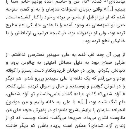
نیامده‌ای؟» گفت: «نه، من و خانمم آمده بودیم خانم شما را
ببینیم [
…
].» وقتی جریان انحرافات سازمان را به او گفتم، متوجه
شدم که او نیز از قبل از ماجرا بو برده و خود را کنار کشیده است.
حتی او شبهه‌های به وجود آمده را با هادی خانیکی هم مطرح
کرده بود، ولی او نپذیرفته بود، در نتیجه فرشیدی ارتباطش را با
خانیکی قطع کرده بود.
از بین آن چند نفر، فقط به علی سپیدبر دسترسی نداشتم. از
طرفی صلاح نبود به دلیل مسائل امنیتی به چالوس بروم و
دنبالش بگردم. روزی در خیابان فریدونکنار دست پسرم را گرفته
بودم و می‌رفتم که یک دفعه با علی سپیدبر روبرو شدم. هم دیگر
را در آغوش گرفتیم و بوسیدیم و حال و احوال کردیم. علی گفت:
« آزاد شدی؟» گفتم: «بله» گفت: «نمی‌دانستم تو آزاد شده‌ای،
دلم تنگ شده بود، [
…
].» با علی به خانه رفتیم
و من موضوع
انحراف سازمان را برایش شرح دادم؛ او در پذیرش حرف های من
مقاومت نشان می‌داد. صریحا می‌گفت: «علت چیست که تو از
زندان آزاد شده‌ای؟ ممکن است بریده باشی که دیگر طاقت