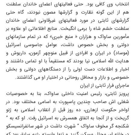
انتخاب وی کافی بود. حتی فعالیتهای اعضای خاندان سلطنت
هم از این گونه نظارت و گزارشها مصون نبودند، گاه حتی
گزارشهای ثابتی در مورد فعالیتهای غیرقاونی اعضای خاندان
سلطنت خشم شاه را برمی انگیخت. منابع اطلاعاتی او علاوه بر
مأمورین ساواک و هزاران « منبع خبری» که در تمام سازمانهای
دولتی و بخش خصوص داشت، عوامل جاسوسی اسرائیل
(موساد) در ایران و افرادی از قبیل منوچهر آزمون، داریوش و
هدایت الله اسلامی نیا بودند که مستقیماً با او تماس داشتند و
اخبار و اطلاعات دست اولی را از دستگاههای دولتی و بخش
خصوصی و بازار و محافل روحانی در اختیار او می گذاشتند.
ماجرای فرار ثابتی از ایران
پرویز ثابتی، رئیس امنیت داخلی ساواک، بنا به خصوصیات
شغلی اش صاحب چندین پاسپورت به اسامی مختلف بود. در
اواخر حکومت ازهاری، ده روز قبل از انقلاب اسلامی به ژنو
گریخت و از آنجا به اتفاق همسرش به اسرائیل رفت. او که به ”
شکنجه گر مخوف ساواک ” شهرت داشت در شهر سانفرانسیسکو
در خانه ای مجلل مسکن گزید و تنها وابسته رژیم سابق بود که