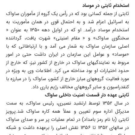
استخدام ثابتی در موساد
ثابتی از جمله کسانی بود که در رأس یک گروه از مأموران ساواک
به اسرائیل اعزام شد و به احتمال قوی در همان مأموریت به
استخدام موساد درآمد. او که در اوایل دهه 1350 به عنوان «
سخنگوی ساواک» و « مقام امنیتی» شهرت یافت، گرداننده
اصلی سازمان ساواک به شمار می آمد و با ارتباطاتی که با
«موساد» و عوامل این سازمان در ایران داشت حتی در امور
مربوط به نمایندگیهای ساواک در خارج از کشور نیز، که خارج از
حدود اختیارات او بود مداخله می کرد. اطلاعات وی به ویژه در
مورد فعالیت گروههای مبارز خارج از کشور، ساواک را در مبارزه با
کنفدراسیون و سایر گروههای مخالف رژیم یاری داد.
ثابتی عهده دار قسمت امنیت داخلی ساواک
در سال 1352 توسط ارتشبد نصیری، رئیس ساواک، به سمت
مدیرکل اداره سوم تعیین و عملاً همه کاره ساواک شد.پرویز
ثابتی (با نام رمز بامداد) در تمام عملیات پر سر و صدای ساواک
در سالهای 1352 تا 1356 نقش اصلی را برعهده داشت و شبکه