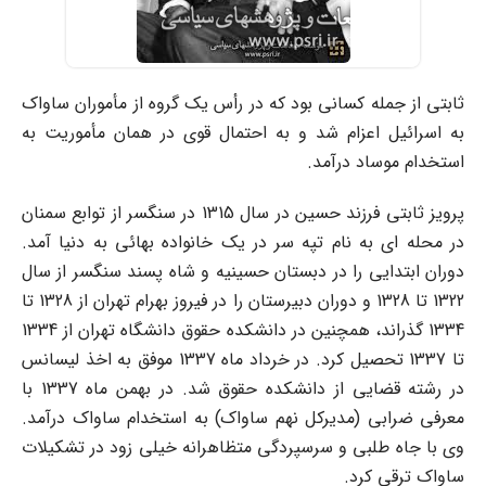
ثابتی از جمله کسانی بود که در رأس یک گروه از مأموران ساواک
به اسرائیل اعزام شد و به احتمال قوی در همان مأموریت به
استخدام موساد درآمد.
پرویز ثابتی فرزند حسین در سال 1315 در سنگسر از توابع سمنان
در محله ای به نام تپه سر در یک خانواده بهائی به دنیا آمد.
دوران ابتدایی را در دبستان حسینیه و شاه پسند سنگسر از سال
1322 تا 1328 و دوران دبیرستان را در فیروز بهرام تهران از 1328 تا
1334 گذراند، همچنین در دانشکده حقوق دانشگاه تهران از 1334
تا 1337 تحصیل کرد. در خرداد ماه 1337 موفق به اخذ لیسانس
در رشته قضایی از دانشکده حقوق شد. در بهمن ماه 1337 با
معرفی ضرابی (مدیرکل نهم ساواک) به استخدام ساواک درآمد.
وی با جاه طلبی و سرسپردگی متظاهرانه خیلی زود در تشکیلات
ساواک ترقی کرد.