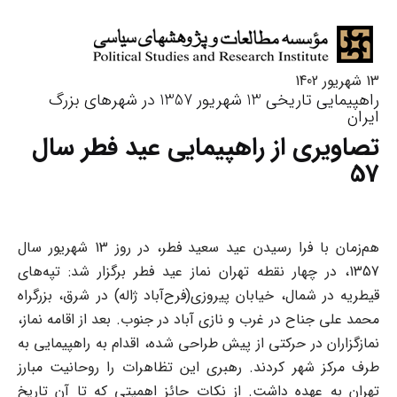
13 شهریور 1402
راهپیمایی تاریخی 13 شهریور 1357 در شهرهای بزرگ
ایران
تصاویری از راهپیمایی عید فطر سال
57
هم‌زمان با فرا رسیدن عید سعید فطر، در روز 13 شهریور سال
1357، در چهار نقطه تهران نماز عید فطر برگزار شد: تپه‌های
قیطریه در شمال، خیابان پیروزی(فرح‌آباد ژاله) در شرق، بزرگراه
محمد علی جناح در غرب و نازی آباد در جنوب. بعد از اقامه نماز،
نمازگزاران در حرکتی از پیش طراحی شده، اقدام به راهپیمایی به
طرف مرکز شهر کردند. رهبری این تظاهرات را روحانیت مبارز
تهران به عهده داشت. از نکات حائز اهمیتی که تا آن تاریخ