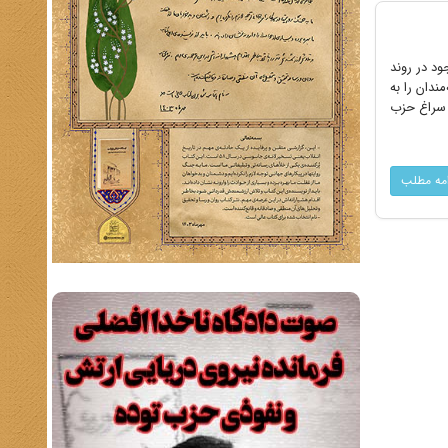
د در روند
ندان را به
 سراغ حزب
امه مطلب