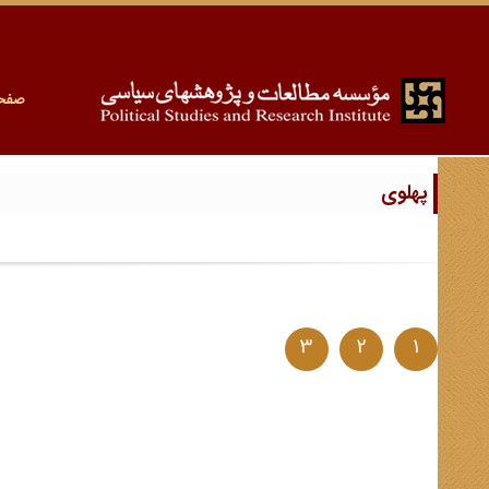
صفح
پهلوی
3
2
1