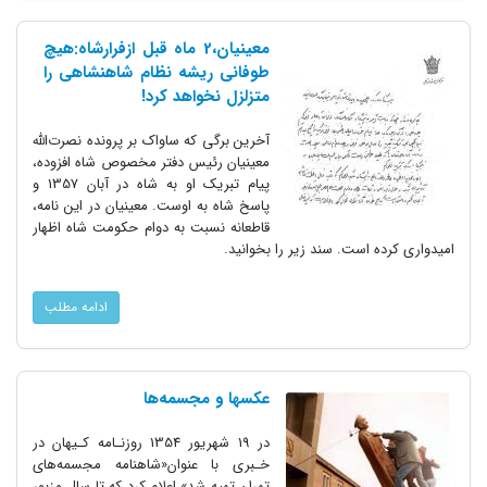
معینیان،2 ماه قبل ازفرارشاه:هیچ
طوفانی ریشه نظام شاهنشاهی را
متزلزل نخواهد کرد!
آخرین برگی که ساواک بر پرونده نصرت‌الله
معینیان رئیس دفتر مخصوص شاه افزوده،
پیام تبریک او به شاه در آبان 1357 و
پاسخ شاه به اوست. معینیان در این نامه،
قاطعانه نسبت به دوام حکومت شاه اظهار
امیدواری کرده است. سند زیر را بخوانید.
ادامه مطلب
عکسها و مجسمه‌ها
در 19‌ شهریور‌ 1354‌ روزنـامه کـیهان در
خـبری با عنوان«شاهنامه مجسمه‌های
تهران تهیه‌ شد» اعلام کرد که تا‌ سال مزبور