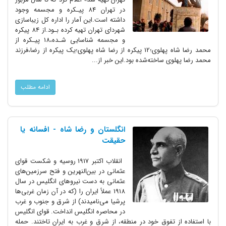
در تهران 84 پیـکره و مجسمه وجود
داشته است.این آمار را‌ اداره کل زیباسازی
شهردای‌ تهران‌ تهیه کرده بـود.از 84 پیکره
و مجسمه شناسایی شـده،18 پیـکره از
محمد رضا شاه پهلوی؛12 پیکره از رضا شاه پهلوی؛یک پیکره از رضا،فرزند
محمد رضا پهلوی ساخته‌شده‌ بود.این خبر از...
ادامه مطلب
انگلستان و رضا شاه - افسانه یا
حقیقت
انقلاب اکتبر 1917 روسیه و شکست قوای
عثمانی در بین‌النهرین و فتح سرزمین‌های
عثمانی به دست نیروهای انگلیس در سال
1918 عملاً ایران را (که در آن زمان غربی‌ها
پرشیا می‌نامیدند) از شرق و جنوب و غرب
در محاصره انگلیس انداخت. قوای انگلیس
با استفاده از تفوق خود در منطقه، از شرق و غرب به ایران تاختند. حمله