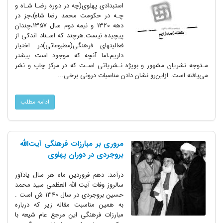
استبدادی پهلوی‌(چه‌ در‌ دوره رضـا شـاه و
چـه در حکومت محمد رضا شاه)،جز در
دهه 1320 و نیمه دوم‌ سال 1357،چندان
پیچیده‌ نیست.هرچند که اسـناد اندکی از
فعالیتهای فرهنگی(مطبوعاتی‌)در اختیار
داریم،اما‌ آنچه‌ که موجود است بیشتر
مـتوجه نشریان مشهور و بویژه نـشریاتی اسـت که در مرکز چاپ‌ و نشر
می‌یافته است. ازاین‌رو نشان دادن مناسبات درونی برخی...
ادامه مطلب
مروری بر مبارزات فرهنگی آیت‌الله
بروجردی در دوران پهلوی
درآمد: دهم فروردین ماه هر سال یادآور
سالروز وفات آیت الله العظمی سید محمد
حسین بروجردی در سال 1340 ش است .
به همین مناسبت مقاله زیر که درباره
مبارزات فرهنگی این مرجع عام شیعه با