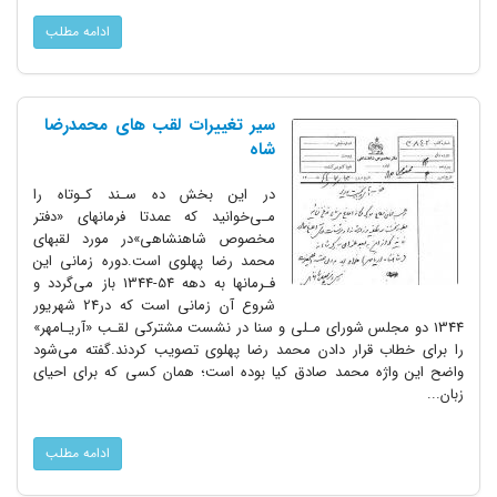
ادامه مطلب
سیر تغییرات لقب های محمدرضا
شاه
در این بخش ده‌ سـند‌ کـوتاه را
مـی‌خوانید که عمدتا فرمانهای‌ «دفتر
مخصوص شاهنشاهی»در مورد لقبهای
محمد رضا پهلوی‌ است.دوره زمانی این‌
فـرمانها به دهه 54-1344 باز می‌گردد و
شروع آن‌ زمانی است که در24‌ شهریور
1344 دو مجلس شورای مـلی و سنا در نشست مشترکی لقـب «آریـامهر»
را برای خطاب قرار دادن‌ محمد رضا پهلوی تصویب کردند.گفته می‌شود
واضح این واژه محمد صادق کیا بوده‌ است؛ همان کسی که برای احیای
زبان...
ادامه مطلب