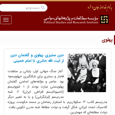
منو
هلوی
دین‎ ستیزی پهلوی و گفتمان دین
از آیت ‎الله حائری تا امام خمینی
آغاز جنگ جهانی اول، پایانی بر سلطنت
قاجار و بستری برای شکل‎گیری «پهلویسم»
بود. عناصر و مؤلفه‌های اساسی گفتمان
پهلویستی عبارت بودند از: 1. شوونیسم
(ناسیونالیسم افراطی ایران)؛ 2. شبه
مدرنیسم (غرابگرایی) و یا به تعبیر دیگر
مدرنیسم کاذب؛ 3. سکولاریزم. با استقرار رضاخان بر مسند حکومت، پروژه
کلاسیک تجدد ایرانی شکل گرفت و دولت مطلقة شبه مدرن تکوین یافت.
دولت مطلقه‌ای که مهم‎ترین...