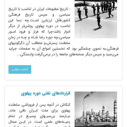
: تاریخ مطبوعات ایران در تناسب با تاریخ
سیاسی و سپس تاریخ‌ فرهنگی
کشور،قابل ارزیابی‌ اسـت.چه بسا این
تناسب در دوره پهلوی روشن‌تر‌ از دیگر
ادوار باشد‌؛چرا‌ که فراز و فرود امـور
سیاسی،چه دوره رضا شـاه و چـه در زمان
سلطنت پسرش،و متعاقب آن دگرگونیهای‌
فرهنگی،به نحوی چشمگیر بود که نخستین امواج آن به صفحات جراید
می‌رسید و سپس‌ دیگر صحنه‌های جامعه را در برمی‌گرفت.وابستگی...
ادامه مطلب
قراردادهای نفتی دوره پهلوی
کنکاش در آنچه پس از فروپاشی سلطنت
پهلوی برای ملت ایـران باقی ماند،
نیـازمند بررسیـهای وسیـع در تمام
زمیـنه‌های علمی است. در ایـن مجال