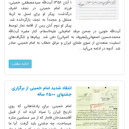
1 آبان 1356 آیت‌الله سیدمصطفی خمینی،
فرزند امام خمینی در نجف اشرف
درگذشت. پیکر او برای غسل به کربلا
منتقل و مجدداً به نجف بازگردانده شد.
پیکر او دوم آبان پس از اقامه نماز توسط
آیت‌الله خویی در صحن مرقد امام‌علی علیه‌السلام، کنار مقبره آیت‌الله
محمدحسین اصفهانی(معروف به کمپانی) دفن شد. پیام‌ها و تلگراف‌های
تسلیت متعددی از سوی علمای ایران و عراق خطاب به امام خمینی صادر
شد. آنچه در ادامه می‌آید...
ادامه مطلب
انتقاد شدید امام خمینی از برگزاری
جشنهای 2500 ساله
امام خمینی: برای پادشاهانی که روی
تاریخ ایران را سیاه کرده اند از قبیل
آقامحمدخان قاجار که از سر مسلمین مناره
میساخت، چه جشنی باید گرفت. آیا ما