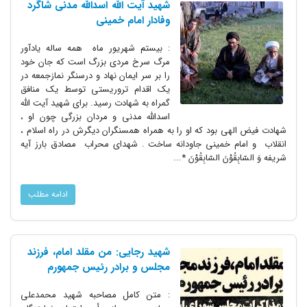
شهید آیت الله اسدالله مدنی شاگرد
وفادار امام خمینی
: بیستم شهریور ماه همه ساله یادآور
مرگ سرخ مردی بزرگ است که جان خود
را بر سر ایمان نهاد و درسنگر نمازجمعه در
یک اقدام تروریستی توسط یک منافق
گمراه به شهادت رسید. برای شهید آیت الله
اسدالله مدنی و مردان بزرگی چون او ،
شهادت فیض الهی بود که او را به همراه همسنگران دیگرش در راه اسلام ،
انقلاب و امام خمینی جاودانه ساخت . شهدای محراب مصادق بارز آیه
شریفه وَ السّابِقُوْنَ السّابِقُوْنَ *...
ادامه مطلب
شهید رجایی: من مقلد امام، فرزند
مجلس و برادر رئیس جمهورم
: متن کامل مصاحبه شهید محمدعلی