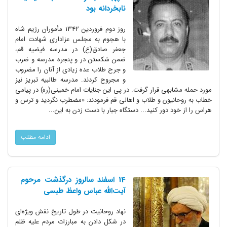
نابخردانه بود
روز دوم فروردین 1342 مأموران رژیم شاه
با هجوم به مجلس عزاداری شهادت امام
جعفر صادق(ع) در مدرسه فیضیه قم،
ضمن شکستن در و پنجره مدرسه و ضرب
و جرح طلاب عده زیادی از آنان را مضروب
و مجروح کردند. مدرسه طالبیه تبریز نیز
مورد حمله مشابهی قرار گرفت. در پی این جنایات امام خمینی(ره) در پیامی
خطاب به روحانیون و طلاب و اهالی قم فرمودند: «مضطرب نگردید و ترس و
هراس را از خود دور کنید... دستگاه جبار با دست زدن به این...
ادامه مطلب
14 اسفند سالروز درگذشت مرحوم
آیت‌الله عباس واعظ طبسی
نهاد روحانیت در طول تاریخ نقش ویژه‌ای
در شکل دادن به مبارزات مردم علیه ظلم