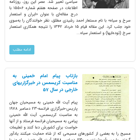
سیاسی تعبیر شد. عصر این روز، روزنامه
اطلاعات در صفحه هفتم شماره 15506 با
درج مقاله‌ای با عنوان «ایران و استعمار
سرخ و سیاه» با نام مستعار احمد رشیدی مطلق، نظر خوانندگان را به‌سوی
خود جلب کرد. این مقاله قیام 15 خرداد 1342 را نتیجه همکاری استعمار
سرخ (توده‌ایها) و استعمار سیاه...
ادامه مطلب
بازتاب پیام امام خمینی به
مناسبت کریسمس در خبرگزاریهای
خارجی در سال 57
پیام آیت الله خمینی به مسیحیان جهان
پاریس-خبرگزاری فرانسه-23 دسامبر 1978
به مناسبت کریسمس، آیت الله خمینی
پیامی به مسیحیان فرانسه فرستاد و از آنها
خواست برای کشورش دعا کنند و تعلیمات
مسیح را به بعضی از کشورهای مسیحی که از شاه حمایت میکنند یادآور
گردند. پاریس-آسوشیتدپرس-23 دسامبر 1978 آیت الله خمینی امروز با