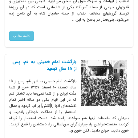
انقلاب و ابهامات و شبهات حول آن سخن می‌گوید. «تبانی بین انقلابیون و
قدرتهای جهانی از جمله آمریکا» یکی از شایعاتی است که در آن روزها
توسط گروههای مخالف انقلاب از جمله حامیان شاه به آن دامن زده
می‌شود. بنی‌صدر در پاسخ به این...
ادامه مطلب
بازگشت امام خمینی به قم، پس
از 15 سال تبعید
بازگشت امام خمینی به شهر قم، پس از 15
سال تبعید؛ 10 اسفند 1357 «من از شما
ملّت ایران و از شما قمی‌ها باید تشکر کنم
که در این قیام یکی دو ساله اخیر تمام
نقشه‌های آنها را[نقش‌] بر آب کردید و عمال
استعمار را از مملکت خودتان راندید، و
بقیه‌ای که مانده‌اند اینها هم خواهند رانده شد. دست استعمار را کوتاه
کردید؛ منفعت‌خواهان را، چپاول‌گران بین‌المللی را، دستشان را قطع کردید.
خون دادید، جوان دادید، لکن خون و...