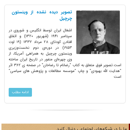
تصویر دیده نشده از وینستون
چرچیل
اشغال ایران توسط انگلیس و شوروی در
سپتامبر ‌1941 (شهریور ‌1320) و اتفاق
افتادن کودتای ‌28 مرداد ‌1332 (‌19 اوت
‌1953) در دوره‌ی دوم نخست‌وزیری
وینستون چرچیل به همراهی آمریکا، از
وی چهره‌ای منفور در تاریخ ایران ساخته
است.تصویر فوق متعلق به کتاب "رضانام تا رضاخان" در صفحه ی 362 اثر
"هدایت الله بهبودی" و چاپ "موسسه مطالعات و پژوهش های سیاسی"
است
ادامه مطلب
ا را در شبکه‌های اجتماعی دنبال کنید