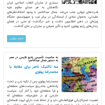
بسیاری از مبارزان انقلاب اسلامی ایران
نگاهشان به هر صدای مقاومِ علیه
قدرت‌های جهانی جلب می‌شد. جمال عبدالناصر، با وجود اختلاف‌نظرهای
عقیدتی، به‌عنوان نمادی از ایستادگی در برابر غرب و صهیونیسم، جایگاه
ویژه‌ای در ذهن انقلابیون داشت و خبر درگذشت او حتی در فضای
زندان‌های رژیم پهلوی، اندوه و تأثیر عمیقی بر مبارزان بر جای گذاشت.
ادامه مطلب
به مناسبت تأسیس رادیو فارسی در مصر
به دستور جمال عبدالناصر؛
سه تاکتیک ناصر برای مقابله با
محمدرضا پهلوی
محمدرضا پهلوی پس از تکیه زدن بر تخت
پادشاهی به‌تدریج سیاست‌های منطقه‌ای
و فرا منطقه‌ای خود را آغاز کرد. سیاست
خارجی او در خاورمیانه، منطقه‌ای که
اهمیت استراتژیکی فوق‌العاده‌ای دارد و از لحاظ نفت دارای ثروت افسانه‌ای
است، اجرا می‌شد. با توجه به اهمیت این منطقه، کشورهای مختلفی به