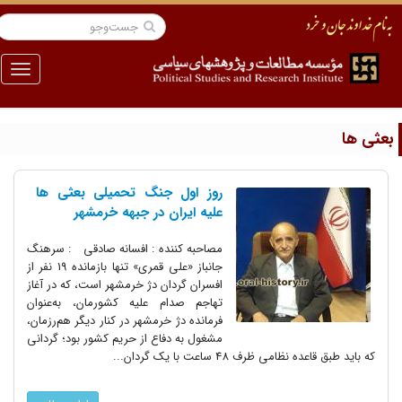
منو
عثی ها
روز اول جنگ تحمیلی بعثی ها
علیه ایران در جبهه خرمشهر
مصاحبه کننده : افسانه صادقی : ﺳﺮﻫﻨﮓ
ﺟﺎﻧﺒﺎﺯ ‌«ﻋﻠﯽ ﻗﻤﺮﯼ‌» ﺗﻨﻬﺎ ﺑﺎﺯﻣﺎﻧﺪﻩ 19 ﻧﻔﺮ ﺍﺯ
ﺍﻓﺴﺮﺍﻥ ﮔﺮﺩﺍﻥ ﺩﮊ ﺧﺮﻣﺸﻬﺮ ﺍﺳﺖ، ﮐﻪ ﺩﺭ ﺁﻏﺎﺯ
ﺗﻬﺎﺟﻢ صدام ﻋﻠﯿﻪ ﮐﺸﻮﺭﻣﺎﻥ، ﺑﻪﻋﻨﻮﺍﻥ
ﻓﺮﻣﺎﻧﺪﻩ دژ خرمشهر ﺩﺭ ﮐﻨﺎﺭ دیگر هم‌رزمان،
ﻣﺸﻐﻮﻝ ﺑﻪ ﺩﻓﺎﻉ ﺍﺯ ﺣﺮﯾﻢ ﮐﺸﻮﺭ ﺑﻮﺩ؛ ﮔﺮﺩﺍﻧﯽ
ﮐﻪ ﺑﺎﯾﺪ ﻃﺒﻖ ﻗﺎﻋﺪﻩ ﻧﻈﺎﻣﯽ ﻇﺮﻑ 48 ﺳﺎﻋﺖ ﺑﺎ ﯾﮏ ﮔﺮﺩﺍﻥ...