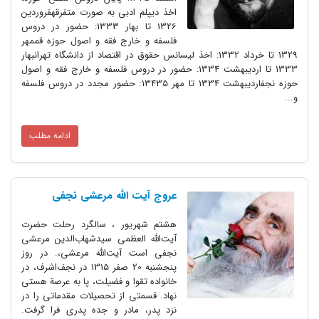
اخذ دیپلم ادبی به صورت متفرقهفروردین
1326 تا بهار 1333: حضور در دروس
فلسفه و خارج فقه و اصول حوزه قممهر
1329 تا خرداد 1332: اخذ لیسانس حقوق در اقتصاد از دانشگاه تهرانبهار
1333 تا اردیبهشت 1334: حضور در دروس فلسفه و خارج فقه و اصول
حوزه نجفاردیبهشت 1334 تا مهر 13435: حضور مجدد در دروس فلسفه
و...
ادامه مطلب
عروج آیت الله مرعشی نجفی
هشتم شهریور ، سالگرد رحلت حضرت
آیت‌الله العظمی سیدشهاب‌الدین‌ مرعشی
نجفی است آیت‌الله مرعشی‌،. در روز
پنجشنبه 20 صفر 1315 در نجف‌اشرف‌، در
خانواده تقوا و فضیلت‌، پا به عرصة هستی
نهاد. قسمتی از تحصیلات مقدماتی را در
نزد پدر، مادر و جده پدری فرا گرفت‌.