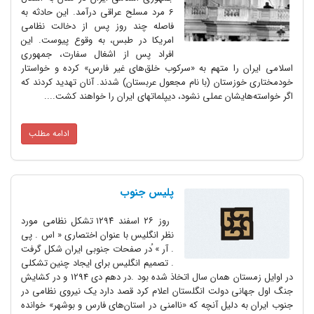
6 مرد مسلح عراقی درآمد. این حادثه به
فاصله چند روز پس از دخالت نظامی
امریکا در طبس‌، به وقوع پیوست‌. این
افراد پس از اشغال سفارت‌، جمهوری
اسلامی ایران را متهم به «سرکوب خلق‌های غیر فارس‌» کرده و خواستار
خودمختاری خوزستان (با نام مجعول عربستان‌) شدند. آنان تهدید کردند که
اگر خواسته‌هایشان عملی نشود، دیپلماتهای ایران را خواهند کشت‌....
ادامه مطلب
پلیس جنوب
روز ۲۶ اسفند ۱۲۹۴ تشکل نظامی مورد
نظر انگلیس با عنوان اختصاری « اس . پی
. آر » ُدر صفحات جنوبی ایران شکل گرفت
. تصمیم انگلیس برای ایجاد چنین تشکلی
در اوایل زمستان همان سال اتخاذ شده بود .در دهم دی 1294 و در کشایش
جنگ اول جهانی دولت انگلستان اعلام کرد قصد دارد یک نیروی نظامی در
جنوب ایران به دلیل آنچه که «ناامنی در استان‌های فارس و بوشهر» خوانده