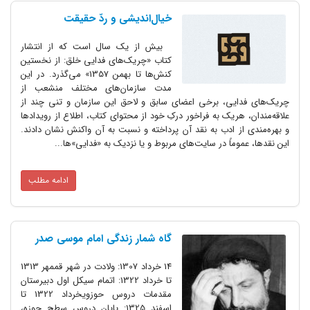
خیال‌اندیشی و ردّ حقیقت
بیش از یک سال است که از انتشار
کتاب «چریک‌های فدایی خلق: از نخستین
کنش‌ها تا بهمن 1357» می‌گذرد. در این
مدت سازمان‌های مختلف منشعب از
چریک‌های فدایی، برخی اعضای سابق و لاحق این سازمان و تنی چند از
علاقه‌مندان، هریک به فراخور درکِ خود از محتوای کتاب، اطلاع از رویدادها
و بهره‌مندی از ادب به نقد آن پرداخته و نسبت به آن واکنش نشان دادند.
این نقدها، عموماً در سایت‌های مربوط و یا نزدیک به «فدایی»ها...
ادامه مطلب
گاه شمار زندگی امام موسی صدر
14 خرداد 1307: ولادت در شهر قممهر 1313
تا خرداد 1322: اتمام سیکل اول دبیرستان
مقدمات دروس حوزویخرداد 1322 تا
اسفند 1325: پایان دروس سطح حوزه،