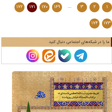
172
171
170
169
...
3
2
1
174
17
ا را در شبکه‌های اجتماعی دنبال کنید