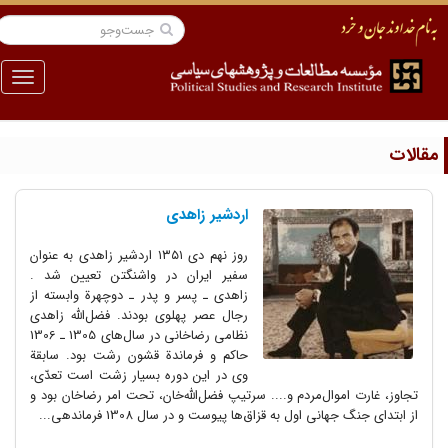
منو
قالات
اردشیر زاهدی
روز نهم دی ۱۳۵۱ اردشیر زاهدی به عنوان
سفیر ایران در واشنگتن تعیین شد .
زاهدی ـ پسر و پدر ـ دوچهرة وابسته از
رجال عصر پهلوی بودند. فضل‌الله زاهدی
نظامی رضاخانی در سال‌های 1305 ـ 1306
حاکم و فرماندة قشون رشت بود. سابقة
وی در این دوره بسیار زشت است‌ تعدّی‌،
تجاوز، غارت اموال‌مردم و.... سرتیپ فضل‌الله‌خان‌، تحت امر رضاخان بود و
از ابتدای جنگ جهانی اول به قزاق‌ها پیوست و در سال 1308 فرماندهی...