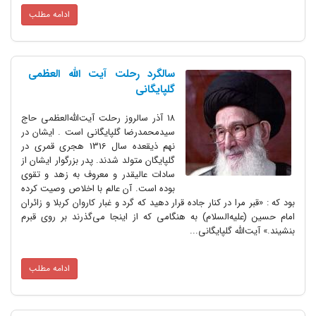
ادامه مطلب
سالگرد رحلت آیت الله العظمی
گلپایگانی
۱۸ آذر سالروز رحلت آیت‌الله‌العظمی حاج
سیدمحمدرضا گلپایگانی است . ایشان در
نهم ذیقعده سال 1316 هجری قمری در
گلپایگان متولد شدند. پدر بزرگوار ایشان از
سادات عالیقدر و معروف به زهد و تقوی
بوده است‌. آن عالم با اخلاص وصیت کرده
بود که : «قبر مرا در کنار جاده قرار دهید که گرد و غبار کاروان کربلا و زائران
امام حسین (علیه‌السلام‌) به هنگامی که از اینجا می‌گذرند بر روی قبرم
بنشیند.» آیت‌الله گلپایگانی...
ادامه مطلب