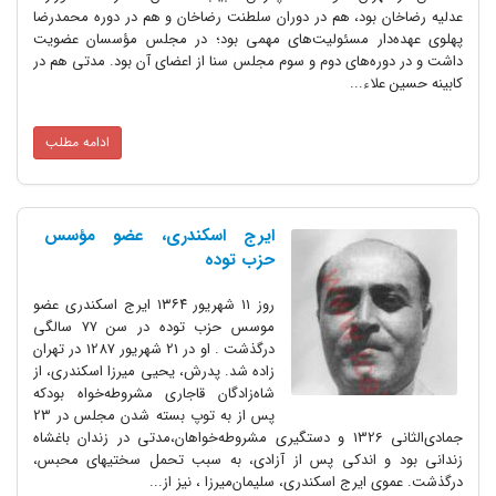
عدلیه رضاخان بود، هم در دوران سلطنت رضاخان و هم در دوره محمدرضا
پهلوی عهده‌دار مسئولیت‌های مهمی بود؛ در مجلس مؤسسان عضویت
داشت و در دوره‌های دوم و سوم مجلس سنا از اعضای آن بود. مدتی هم در
کابینه حسین علاء...
ادامه مطلب
ایرج اسکندری، عضو مؤسس
حزب توده
روز ۱۱ شهریور ۱۳۶۴ ایرج اسکندری عضو
موسس حزب توده در سن ۷۷ سالگی
درگذشت . او در 21 شهریور 1287 در تهران
زاده شد. پدرش، یحیی میرزا اسکندری، از
شاه‌زادگان قاجاری مشروطه‌خواه بودکه
پس از به توپ بسته شدن مجلس در 23
جمادی‌الثانی 1326 و دستگیری مشروطه‌خواهان،‌مدتی در زندان باغشاه
زندانی بود و اندکی پس از آزادی، به سبب تحمل سختیهای محبس،
درگذشت. عموی ایرج اسکندری، سلیمان‌میرزا ، نیز از...