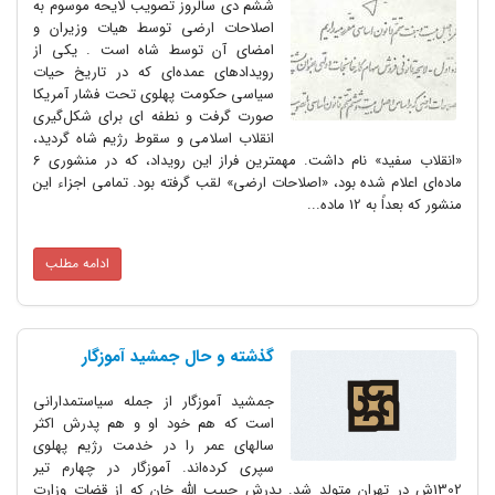
ششم دی سالروز تصویب لایحه موسوم به
اصلاحات ارضی توسط هیات وزیران و
امضای آن توسط شاه است . یکی از
رویدادهای عمده‌ای که در تاریخ حیات
سیاسی حکومت پهلوی تحت فشار آمریکا
صورت گرفت و نطفه ‌‌ای برای شکل‌گیری
انقلاب اسلامی و سقوط رژیم شاه گردید،
«انقلاب سفید» نام داشت. مهمترین فراز این رویداد، که در منشوری 6
ماده‌‌ای اعلام شده بود، «اصلاحات ارضی» لقب گرفته بود. تمامی اجزاء این
منشور که بعداً به 12 ماده...
ادامه مطلب
گذشته و حال جمشید آموزگار
جمشید آموزگار از جمله سیاستمدارانی
است که هم خود او و هم پدرش اکثر
سالهای عمر را در خدمت رژیم پهلوی
سپری کرده‌اند. آموزگار در چهارم تیر
1302ش در تهران متولد شد. پدرش حبیب الله خان که از قضات وزارت